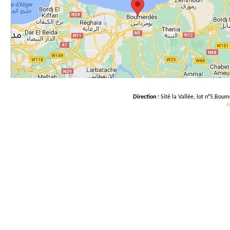
Direction :
Sité la Vallée, lot n°5,Bou
A