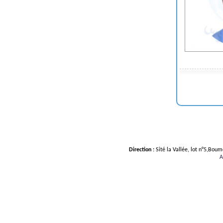
Direction :
Sité la Vallée, lot n°5,Bou
A