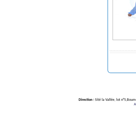
Direction :
Sité la Vallée, lot n°5,Bou
A