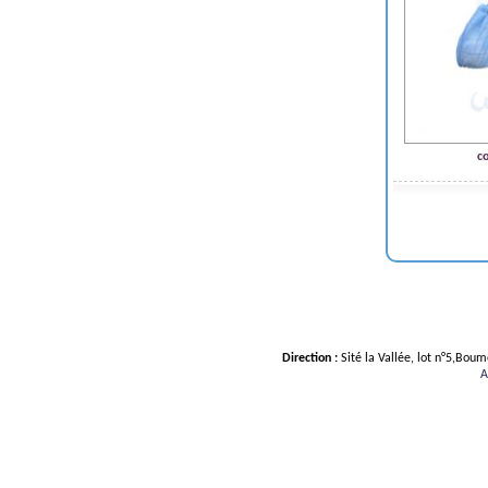
co
Direction :
Sité la Vallée, lot n°5,Bou
A