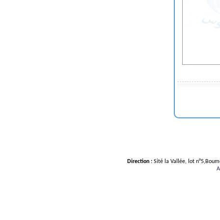
Direction :
Sité la Vallée, lot n°5,Bou
A